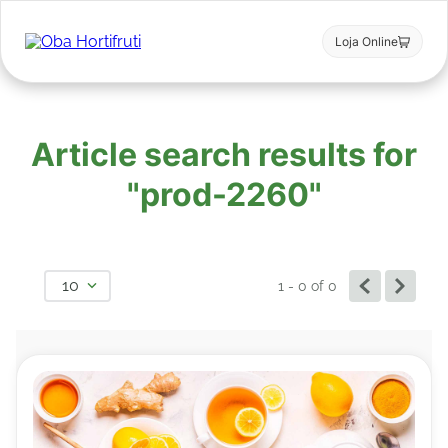
Loja Online
Article search results for
"prod-2260"
10
1 - 0
of
0