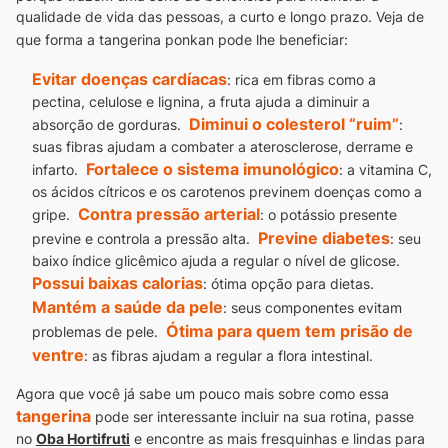
qualidade de vida das pessoas, a curto e longo prazo. Veja de
que forma a tangerina ponkan
pode lhe beneficiar:
Evitar doenças cardíacas
: rica em fibras como a
pectina, celulose e lignina, a fruta ajuda a diminuir a
Diminui o colesterol “ruim”
absorção de gorduras.
:
suas fibras ajudam a combater a aterosclerose, derrame e
Fortalece o sistema imunológico
infarto.
: a vitamina C,
os ácidos cítricos e os carotenos previnem doenças como a
Contra pressão arterial
gripe.
: o potássio presente
Previne diabetes
previne e controla a pressão alta.
: seu
baixo índice glicêmico ajuda a regular o nível de glicose.
Possui baixas calorias
: ótima opção para dietas.
Mantém a saúde da pele
: seus componentes evitam
Ótima para quem tem prisão de
problemas de pele.
ventre
: as fibras ajudam a regular a flora intestinal.
Agora que você já sabe um pouco mais sobre como essa
tangerina
pode ser interessante incluir na sua rotina, passe
no
Oba Hortifruti
e encontre as mais fresquinhas e lindas para