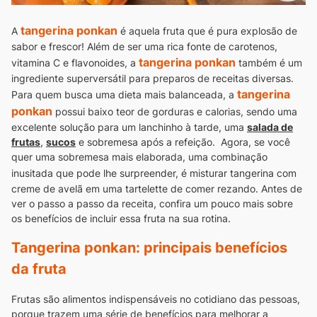
tangerina ponkan
A
é aquela fruta que é pura explosão de
sabor e frescor! Além de ser uma rica fonte de carotenos,
tangerina ponkan
vitamina C e flavonoides, a
também é um
ingrediente superversátil para preparos de receitas diversas.
tangerina
Para quem busca uma dieta mais balanceada, a
ponkan
possui baixo teor de gorduras e calorias, sendo uma
excelente solução para um lanchinho à tarde, uma
salada de
frutas
,
sucos
e sobremesa após a refeição.
Agora, se você
quer uma sobremesa mais elaborada, uma combinação
inusitada que pode lhe surpreender, é misturar tangerina
com
creme de avelã em uma tartelette de comer rezando. Antes de
ver o passo a passo da receita, confira um pouco mais sobre
os benefícios de incluir essa fruta na sua rotina.
Tangerina ponkan: principais benefícios
da fruta
Frutas são alimentos indispensáveis no cotidiano das pessoas,
porque trazem uma série de benefícios para melhorar a