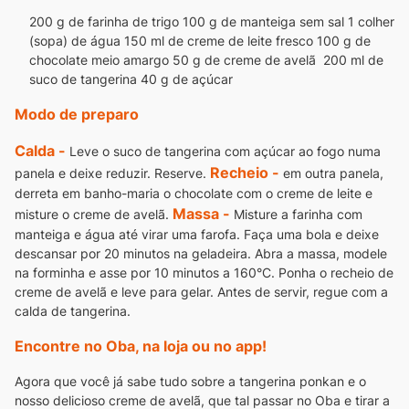
200 g de farinha de trigo
100 g de manteiga sem sal
1 colher
(sopa) de água
150 ml de creme de leite fresco
100 g de
chocolate meio amargo
50 g de creme de avelã
200 ml de
suco de tangerina
40 g de açúcar
Modo de preparo
Calda -
Leve o suco de tangerina com açúcar ao fogo numa
Recheio -
panela e deixe reduzir. Reserve.
em outra panela,
derreta em banho-maria o chocolate com o creme de leite e
Massa -
misture o creme de avelã.
Misture a farinha com
manteiga e água até virar uma farofa. Faça uma bola e deixe
descansar por 20 minutos na geladeira. Abra a massa, modele
na forminha e asse por 10 minutos a 160°C. Ponha o recheio de
creme de avelã e leve para gelar. Antes de servir, regue com a
calda de tangerina.
Encontre no Oba, na loja ou no app!
Agora que você já sabe tudo sobre a tangerina ponkan e o
nosso delicioso creme de avelã, que tal passar no Oba e tirar a