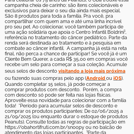
campanha cheia de carinho: são itens colecionáveis e
exclusivos para deixar o seu dia ainda mais especial.
São 8 produtos para toda a família. Pra você, pra
compartilhar com quem ama e até uma linha incrível
pro seu pet.
Ao colecionar, você também participa de
uma ação solidária que apoia o Centro Infantil Boldrini¹,
referência no tratamento do câncer pediátrico. Parte da
renda será destinada ao tratamento e à pesquisa em
combate ao câncer infantil.
A campanha já está na reta
final, não perca a chance de participar! Se você já é um
Cliente Bem Querer, a cada R$ 35,00 em compras você
recebe um selo para começar a sua coleção. Acumule
visitando a loja mais próxima
seus selos de desconto
Android
iOS
ou fazendo suas compras pelo app (
ou
).
Quando completar 15 selos, já pode começar a
comprar produtos com desconto
.
Porém, a compra
com desconto só pode ser feita nas lojas físicas.
Aproveite essa novidade para colecionar com a família
toda!
*Período para acumular selos de desconto e
comprar os produtos participantes: De 02/06/2025 a
21/09/2025 (ou enquanto durar o estoque de produtos
Peanuts). Consulte todas as regras de participação em
https://obahortifruti.com.br/snoopy ou no balcão de
atendimento das lojas participantes.
¹Parte da