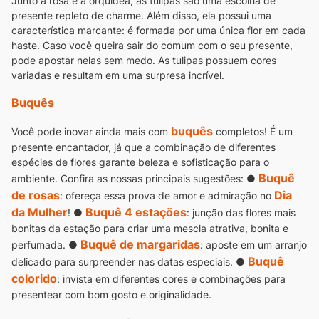
Junto à rosa e à orquídea, as tulipas são uma escolha de
presente repleto de charme. Além disso, ela possui uma
característica marcante: é formada por uma única flor em cada
haste.
Caso você queira sair do comum com o seu presente,
pode apostar nelas sem medo. As tulipas possuem cores
variadas e resultam em uma surpresa incrível.
Buquês
buquês
Você pode inovar ainda mais com
completos! É um
presente encantador, já que a combinação de diferentes
espécies de flores garante beleza e sofisticação para o
Buquê
ambiente. Confira as nossas principais sugestões:
●
de rosas
Dia
: ofereça essa prova de amor e admiração no
da Mulher
Buquê 4 estações
!
●
: junção das flores mais
bonitas da estação para criar uma mescla atrativa, bonita e
Buquê de margaridas
perfumada.
●
: aposte em um arranjo
Buquê
delicado para surpreender nas datas especiais.
●
colorido
: invista em diferentes cores e combinações para
presentear com bom gosto e originalidade.