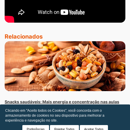
Relacionados
Snacks saudáveis: Mais energia e concentração nas aulas
Clicando em "Aceito todos os Cookies", você concorda com o
armazenamento de cookies no seu dispositivo para melhorar a
experiência e navegação no site.
Ma
Preferências
Rejeitar Todos
Aceitar Todos