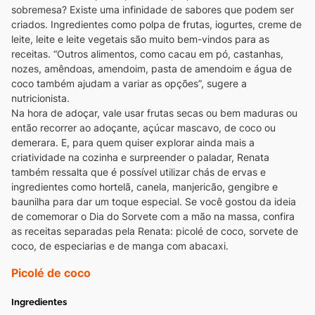
sobremesa? Existe uma infinidade de sabores que podem ser
criados. Ingredientes como polpa de frutas, iogurtes, creme de
leite, leite e leite vegetais são muito bem-vindos para as
receitas.
“Outros alimentos, como cacau em pó, castanhas,
nozes, amêndoas, amendoim, pasta de amendoim e água de
coco também ajudam a variar as opções”, sugere a
nutricionista.
Na hora de adoçar, vale usar frutas secas ou bem maduras ou
então recorrer ao adoçante, açúcar mascavo, de coco ou
demerara.
E, para quem quiser explorar ainda mais a
criatividade na cozinha e surpreender o paladar, Renata
também ressalta que é possível utilizar chás de ervas e
ingredientes como hortelã, canela, manjericão, gengibre e
baunilha para dar um toque especial.
Se você gostou da ideia
de comemorar o Dia do Sorvete com a mão na massa, confira
as receitas separadas pela Renata: picolé de coco, sorvete de
coco, de especiarias e de manga com abacaxi.
Picolé de coco
Ingredientes