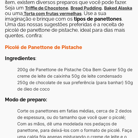
item, existem diversos preparos que você pode fazer.
Seja um
,
,
Triffle de Chocotone
Bread Pudding
Baked Alaska
ou uma
. Use a sua
Torta com frutas vermelhas
imaginação e brinque com os
tipos de panettones
.
Uma das nossas sugestões preferidas é a receita de
picolé de panettone de pistache, ideal para dias mais
quentes, confira:
Picolé de Panettone de Pistache
Ingredientes
:
200g de Panettone de Pistache Oba Bem Querer
50g de
creme de leite de caixinha
50g de leite condensado
250g de chocolate de sua preferência (para banhar)
50g
de óleo de coco
Modo de preparo:
Corte os panettones em fatias médias, cerca de 2 dedos
de espessura, ou do tamanho que você quer o picolé;
Com as mãos, dê uma modelada nos pedaços de
panettone, para deixá-los com o formato de picolé.
Faça
uma calda fria apenas misturando o creme de leite e o