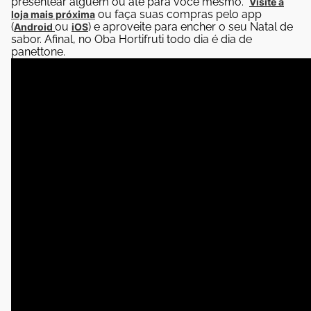
presentear alguém ou até para você mesmo.
Visite a
ou faça suas compras pelo app
loja mais próxima
(
ou
) e aproveite para encher o seu Natal de
Android
iOS
sabor. Afinal, no Oba Hortifruti todo dia é dia de
panettone.