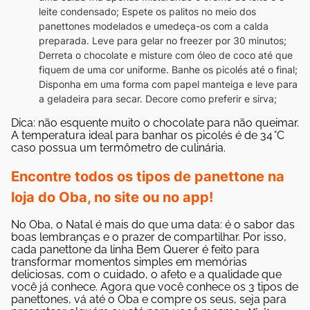
leite condensado;
Espete os palitos no meio dos
panettones modelados e umedeça-os com a calda
preparada. Leve para gelar no freezer por 30 minutos;
Derreta o chocolate e misture com óleo de coco até que
fiquem de uma cor uniforme. Banhe os picolés até o final;
Disponha em uma forma com papel manteiga e leve para
a geladeira para secar.
Decore como preferir e sirva;
Dica: não esquente muito o chocolate para não queimar.
A temperatura ideal para banhar os picolés é de 34 °C
caso possua um termômetro de culinária.
Encontre todos os tipos de panettone na
loja do Oba, no site ou no app!
No Oba, o Natal é mais do que uma data: é o sabor das
boas lembranças e o prazer de compartilhar. Por isso,
cada panettone da linha Bem Querer é feito para
transformar momentos simples em memórias
deliciosas, com o cuidado, o afeto e a qualidade que
você já conhece.
Agora que você conhece os 3 tipos de
panettones, vá até o Oba e compre os seus, seja para