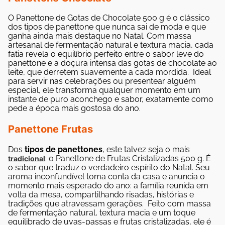
O Panettone de Gotas de Chocolate 500 g é o clássico
dos tipos de panettone que nunca sai de moda e que
ganha ainda mais destaque no Natal. Com massa
artesanal de fermentação natural e textura macia, cada
fatia revela o equilíbrio perfeito entre o sabor leve do
panettone e a doçura intensa das gotas de chocolate ao
leite, que derretem suavemente a cada mordida.
Ideal
para servir nas celebrações ou presentear alguém
especial, ele transforma qualquer momento em um
instante de puro aconchego e sabor, exatamente como
pede a época mais gostosa do ano.
Panettone Frutas
Dos
tipos de panettones
, este talvez seja o mais
: o Panettone de Frutas Cristalizadas 500 g. É
tradicional
o sabor que traduz o verdadeiro espírito do Natal. Seu
aroma inconfundível toma conta da casa e anuncia o
momento mais esperado do ano: a família reunida em
volta da mesa, compartilhando risadas, histórias e
tradições que atravessam gerações.
Feito com massa
de fermentação natural, textura macia e um toque
equilibrado de uvas-passas e frutas cristalizadas, ele é