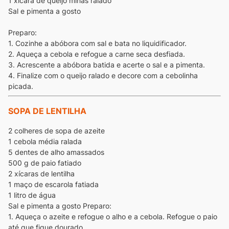
1 xícara de queijo minas ralado
Sal e pimenta a gosto
Preparo:
1. Cozinhe a abóbora com sal e bata no liquidificador.
2. Aqueça a cebola e refogue a carne seca desfiada.
3. Acrescente a abóbora batida e acerte o sal e a pimenta.
4. Finalize com o queijo ralado e decore com a cebolinha
picada.
SOPA DE LENTILHA
2 colheres de sopa de azeite
1 cebola média ralada
5 dentes de alho amassados
500 g de paio fatiado
2 xícaras de lentilha
1 maço de escarola fatiada
1 litro de água
Sal e pimenta a gosto
Preparo:
1. Aqueça o azeite e refogue o alho e a cebola. Refogue o paio
até que fique dourado.