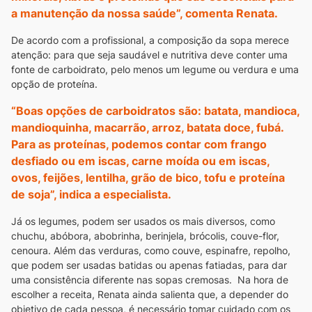
a manutenção da nossa saúde”, comenta Renata.
De acordo com a profissional, a composição da sopa merece
atenção: para que seja saudável e nutritiva deve conter uma
fonte de carboidrato, pelo menos um legume ou verdura e uma
opção de proteína.
“Boas opções de carboidratos são: batata, mandioca,
mandioquinha, macarrão, arroz, batata doce, fubá.
Para as proteínas, podemos contar com frango
desfiado ou em iscas, carne moída ou em iscas,
ovos, feijões, lentilha, grão de bico, tofu e proteína
de soja”, indica a especialista.
Já os legumes, podem ser usados os mais diversos, como
chuchu, abóbora, abobrinha, berinjela, brócolis, couve-flor,
cenoura. Além das verduras, como couve, espinafre, repolho,
que podem ser usadas batidas ou apenas fatiadas, para dar
uma consistência diferente nas sopas cremosas.
Na hora de
escolher a receita, Renata ainda salienta que, a depender do
objetivo de cada pessoa, é necessário tomar cuidado com os