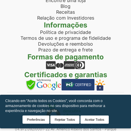
Encontre uma loja
Blog
Receitas
Relação com Investidores
Informações
Política de privacidade
Termos de uso e programa de fidelidade
Devoluções e reembolso
Prazo de entrega e frete
Formas de pagamento
Certificados e garantias
Clicando em "Aceito todos os Cookies", você concorda com o
armazenamento de cookies no seu dispositivo para melhorar a
experiência e navegação no site.
Preferências
Rejeitar Todos
Aceitar Todos
© 2026 GRUPO FARTURA DE HORTIFRUT S.A CNPJ:
04.972.092/0001-22 Av. Americo Ribeiro dos Santos - Parque