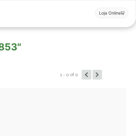
Loja Online
2853"
1 - 0
of
0