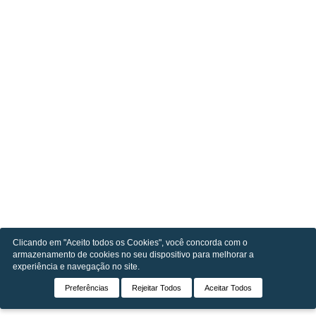
Clicando em "Aceito todos os Cookies", você concorda com o
armazenamento de cookies no seu dispositivo para melhorar a
experiência e navegação no site.
Preferências
Rejeitar Todos
Aceitar Todos