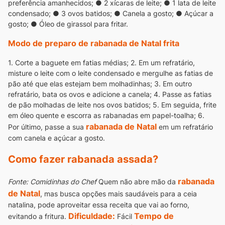
preferência amanhecidos;
● 2 xícaras de leite;
● 1 lata de leite
condensado;
● 3 ovos batidos;
● Canela a gosto;
● Açúcar a
gosto;
● Óleo de girassol para fritar.
Modo de preparo de rabanada de Natal frita
1. Corte a baguete em fatias médias;
2. Em um refratário,
misture o leite com o leite condensado e mergulhe as fatias de
pão até que elas estejam bem molhadinhas;
3. Em outro
refratário, bata os ovos e adicione a canela;
4. Passe as fatias
de pão molhadas de leite nos ovos batidos;
5. Em seguida, frite
em óleo quente e escorra as rabanadas em papel-toalha;
6.
rabanada de Natal
Por último, passe a sua
em um refratário
com canela e açúcar a gosto.
Como fazer rabanada assada?
rabanada
Fonte: Comidinhas do Chef
Quem não abre mão da
de Natal
, mas busca opções mais saudáveis para a ceia
natalina, pode aproveitar essa receita que vai ao forno,
Dificuldade:
Tempo de
evitando a fritura.
Fácil