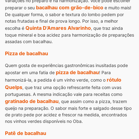
variações no preparo e na harmonização. Você pode escolher
bacalhau com grão-de-bico
preparar o seu
e muito mais!
De qualquer forma, o sabor e textura do lombo pedem por
notas frutadas e final de prova longo. Por isso, a melhor
Quinta D’Amares Alvarinho
escolha é
, que traz ainda
toque mineral e boa acidez para harmonização de preparações
assadas com bacalhau.
Pizza de bacalhau
Quem gosta de experiências gastronômicas inusitadas pode
pizza de bacalhau
apostar em uma fatia de
! Para
rótulo
harmonizá-la, a pedida é um vinho verde, como o
Quelps
, que traz uma opção refrescante feita com uvas
portuguesas.
A mesma indicação vale para receitas como
gratinado de bacalhau
, que assim como a pizza, trazem
queijo na preparação. O sabor mais forte e salgado desse tipo
de prato pede por acidez e frescor na medida, encontrados
nos vinhos verdes disponíveis no Oba.
Patê de bacalhau