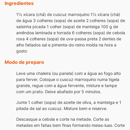
Ingredientes
1½ xícara (chá) de cuscuz marroquino
1½ xícara (chá)
de água
3 colheres (sopa) de azeite
2 colheres (sopa) de
salsinha picada
1 colher (sopa) de manteiga
100 g de
amêndoa laminada e torrada
6 colheres (sopa) de cebola
roxa
4 colheres (sopa) de uva-passa preta
2 dentes de
alho fatiados
sal e pimenta-do-reino moída na hora a
gosto
Modo de preparo
Leve uma chaleira (ou panela) com a água ao fogo alto
para ferver.
Coloque o cuscuz marroquino numa tigela
grande, regue com a água fervente, misture e tampe
com um prato. Deixe abafado por 5 minutos.
Junte 1 colher (sopa) de azeite de oliva, a manteiga e 1
pitada de sal ao cuscuz. Misture bem e reserve.
Descasque a cebola e corte na metade. Corte as
metades em fatias bem finas formando meias-luas. Corte