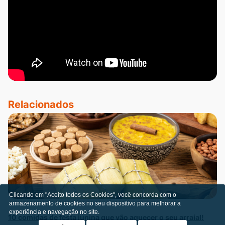
Relacionados
Clicando em "Aceito todos os Cookies", você concorda com o
armazenamento de cookies no seu dispositivo para melhorar a
experiência e navegação no site.
10 comidas de festa junina que vão aquecer o seu arraial!
Pa