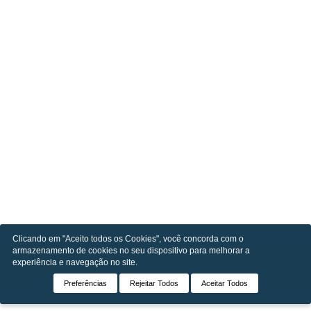
Clicando em "Aceito todos os Cookies", você concorda com o
armazenamento de cookies no seu dispositivo para melhorar a
experiência e navegação no site.
Preferências
Rejeitar Todos
Aceitar Todos