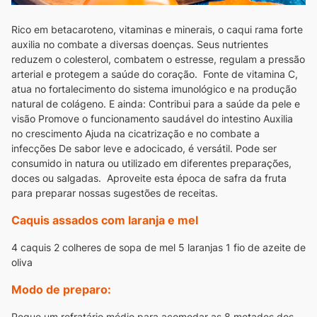
Rico em betacaroteno, vitaminas e minerais, o caqui rama forte
auxilia no combate a diversas doenças. Seus nutrientes
reduzem o colesterol, combatem o estresse, regulam a pressão
arterial e protegem a saúde do coração.
Fonte de vitamina C,
atua no fortalecimento do sistema imunológico e na produção
natural de colágeno.
E ainda:
Contribui para a saúde da pele e
visão
Promove o funcionamento saudável do intestino
Auxilia
no crescimento
Ajuda na cicatrização e no combate a
infecções
De sabor leve e adocicado, é versátil. Pode ser
consumido in natura ou utilizado em diferentes preparações,
doces ou salgadas.
Aproveite esta época de safra da fruta
para preparar nossas sugestões de receitas.
Caquis assados com laranja e mel
4 caquis
2 colheres de sopa de mel
5 laranjas
1 fio de azeite de
oliva
Modo de preparo:
Pegue um refratário médio para acomodar as 8 metades dos