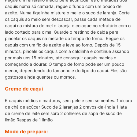
caquis numa só camada, regue o fundo com um pouco de
azeite. Numa tigelinha misture o mel e o suco de laranja. Corte
os caquis ao meio sem descascar, passe cada metade de
caqui na mistura de mel e laranja e coloque no refratário com o
lado cortado para cima. Guarde o restinho de calda para
pincelar os caquis na metade do tempo do forno. Regue os
caquis com um fio de azeite e leve ao forno. Depois de 15
minutos, pincele os caquis com a caldinha e continue assando
por mais uns 15 minutos, até conseguir caquis macios e
começando a dourar. O tempo de forno pode ser um pouco
menor, dependendo do tamanho e do tipo do caqui. Eles são
gostosos ainda quentes ou mornos.
Creme de caqui
6 caquis médios e maduros, sem pele e sem sementes.
1 xícara
de chá de açúcar
Suco de 2 laranjas
2 cravos-da-Índia
1 lata
de creme de leite sem soro
2 colheres de sopa de suco de
limão
Raspas de 1 limão
Modo de preparo: