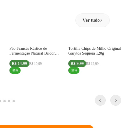
Ver tudo
COMPRE 2 UNID +1 SELO
Pão Francês Rústico de
Tortilla Chips de Milho Original
Fermentação Natural Bridor
Garytos Sequoia 120g
310g
R$ 14,99
R$ 9,99
R$ 19,99
R$ 12,99
-
25
%
-
23
%