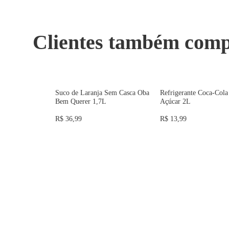
Clientes também com
ZERO AÇÚCAR
Suco de Laranja Sem Casca Oba
Refrigerante Coca-Col
Bem Querer 1,7L
Açúcar 2L
R$ 36,99
R$ 13,99