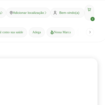
s
Adicionar localização
Bem-vindo(a)
0
al como sua saúde
Adega
Nossa Marca
Receitas
Bl