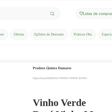
Listas de compra
met
Ofertas
Selos de Desconto
Práticos Oba
Especi
Produto
Quinta Damares
Página Inicial
/
BEBIDAS
/
VINHOS
/
VINHOS ROSÉS
/
Vinho Verde