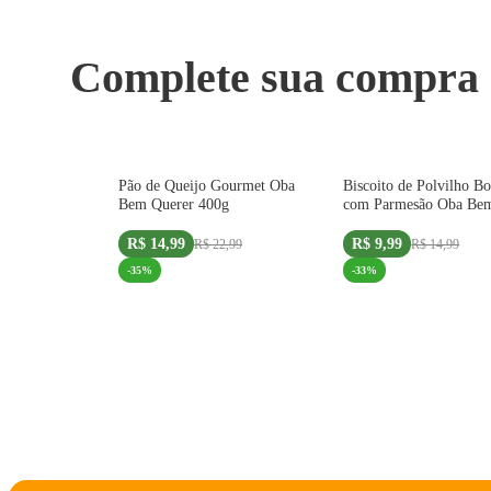
Complete sua compra
SEM GLÚTEN
Pão de Queijo Gourmet Oba
Biscoito de Polvilho Bo
COMPRE 2 UNID +1 SE
Bem Querer 400g
com Parmesão Oba Be
100g
R$ 14,99
R$ 9,99
R$ 22,99
R$ 14,99
-
35
%
-
33
%