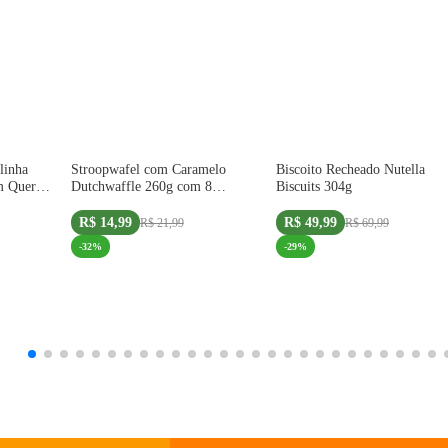
IMPORTADO
linha
Stroopwafel com Caramelo
Biscoito Recheado Nutella
LO
m Querer
Dutchwaffle 260g com 8
Biscuits 304g
Unidades
R$ 14,99
R$ 49,99
R$ 21,99
R$ 69,99
-
32
%
-
29
%