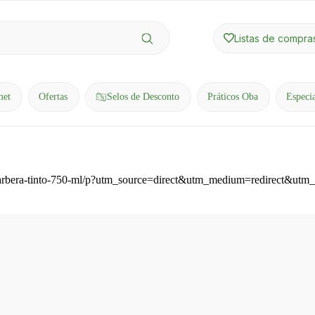
Listas de compra
met
Ofertas
Selos de Desconto
Práticos Oba
Especi
ira-barbera-tinto-750-ml/p?utm_source=direct&utm_medium=redirect&ut