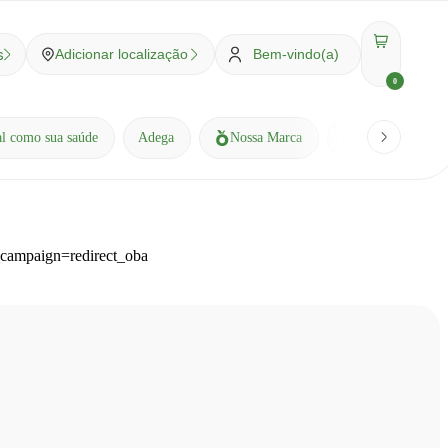
s
Adicionar localização
Bem-vindo(a)
0
al como sua saúde
Adega
Nossa Marca
Receitas
Bl
m_campaign=redirect_oba