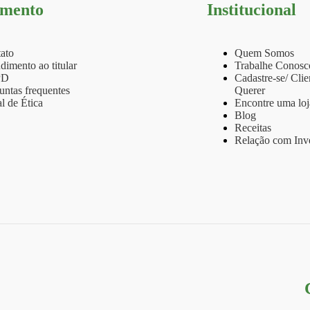
imento
Institucional
ato
Quem Somos
dimento ao titular
Trabalhe Conosc
PD
Cadastre-se/ Cli
untas frequentes
Querer
l de Ética
Encontre uma loj
Blog
Receitas
Relação com Inve