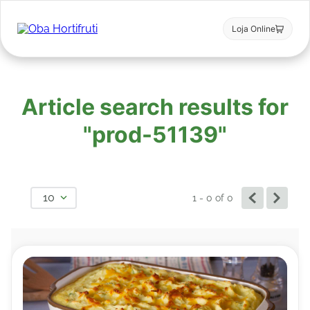
Loja Online
Article search results for
"prod-51139"
10
1 - 0
of
0