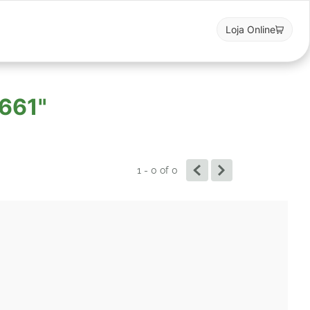
Loja Online
2661"
1 - 0
of
0