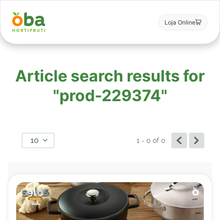
Loja Online
Article search results for
"prod-229374"
10
1 - 0
of
0