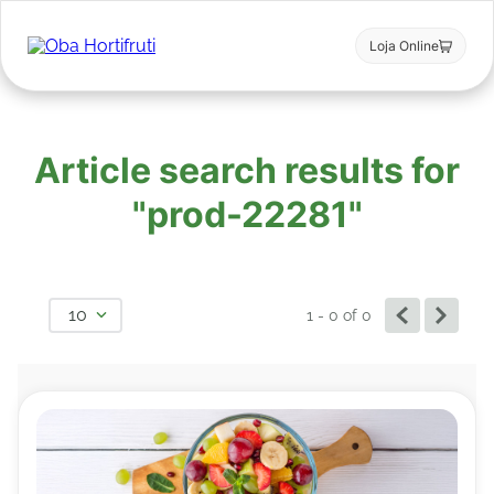
Loja Online
Article search results for
"prod-22281"
10
1 - 0
of
0