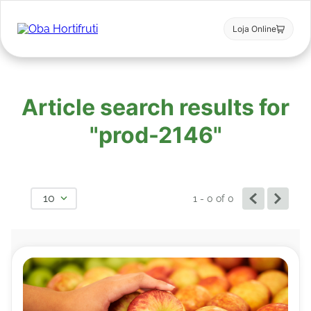
Loja Online
Article search results for
"prod-2146"
10
1 - 0
of
0