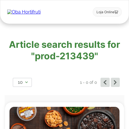
Loja Online
Article search results for
"prod-213439"
10
1 - 0
of
0