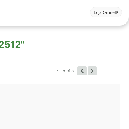
Loja Online
12512"
1 - 0
of
0