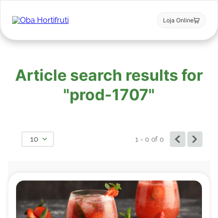
Loja Online
Article search results for
"prod-1707"
10
1 - 0
of
0