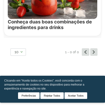
Conheça duas boas combinações de
ingredientes para drinks
10
1 - 0
of
0
Clicando em "Aceito todos os Cookies", você concorda com o
armazenamento de cookies no seu dispositivo para melhorar a
experiência e navegação no site.
Preferências
Rejeitar Todos
Aceitar Todos