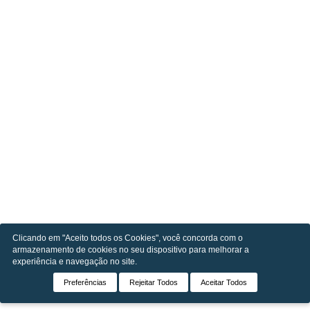
Clicando em "Aceito todos os Cookies", você concorda com o
armazenamento de cookies no seu dispositivo para melhorar a
experiência e navegação no site.
Preferências
Rejeitar Todos
Aceitar Todos