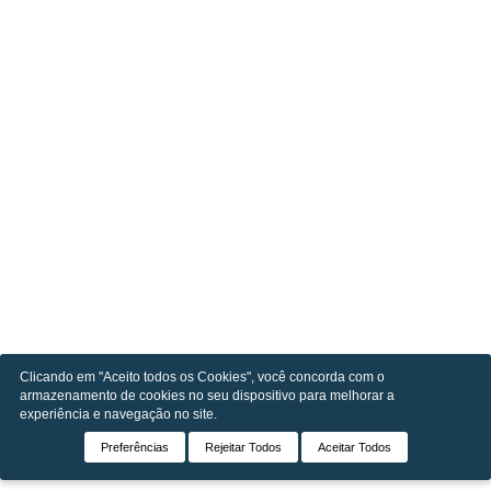
Clicando em "Aceito todos os Cookies", você concorda com o
armazenamento de cookies no seu dispositivo para melhorar a
experiência e navegação no site.
Preferências
Rejeitar Todos
Aceitar Todos